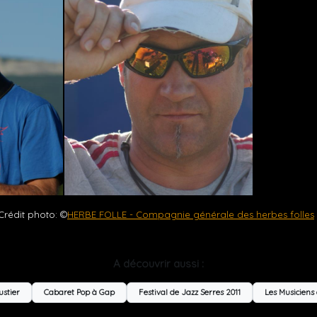
Crédit photo: ©
HERBE FOLLE - Compagnie générale des herbes folles
A découvrir aussi :
ustier
Cabaret Pop à Gap
Festival de Jazz Serres 2011
Les Musiciens 