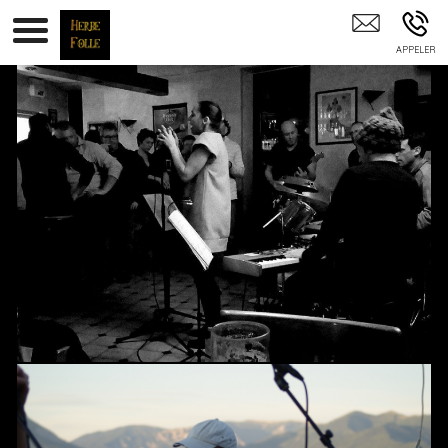
HERBE FOLLE - Compagnie Générale Des Herbes Folles Gap Briançon
05 04 Hautes-Alpes